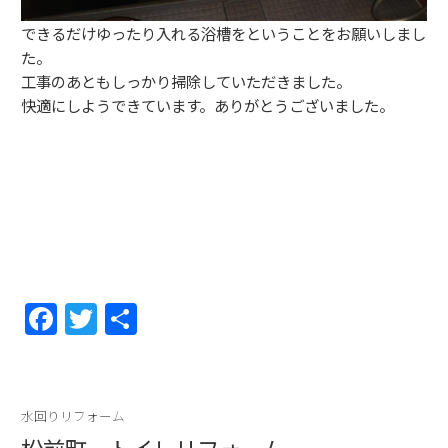
できるだけゆったり入れる浴槽をということをお願いしまし
た。
工事のあともしっかり掃除していただきました。
快適にしようできています。ありがとうございました。
F
T
共
a
w
有
c
itt
e
er
水回りリフォーム
b
松前町 トイレリフォーム