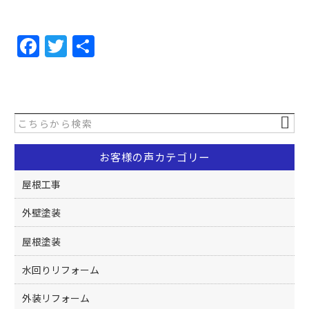
F
T
共
a
w
有
c
itt
e
er
b
o
お客様の声カテゴリー
o
屋根工事
k
外壁塗装
屋根塗装
水回りリフォーム
外装リフォーム